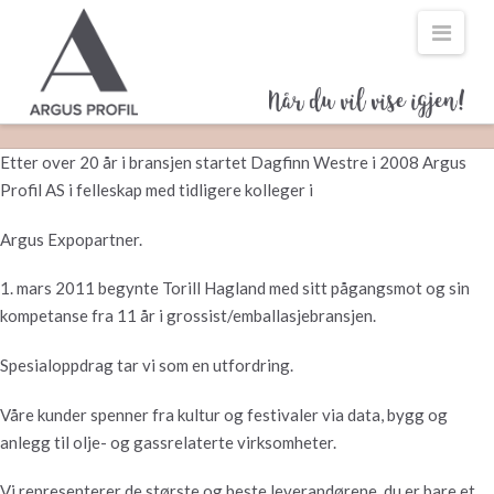
Navi
Etter over 20 år i bransjen startet Dagfinn Westre i 2008 Argus
Profil AS i felleskap med tidligere kolleger i
Argus Expopartner.
1. mars 2011 begynte Torill Hagland med sitt pågangsmot og sin
kompetanse fra 11 år i grossist/emballasjebransjen.
Spesialoppdrag tar vi som en utfordring.
Våre kunder spenner fra kultur og festivaler via data, bygg og
anlegg til olje- og gassrelaterte virksomheter.
Vi representerer de største og beste leverandørene, du er bare et